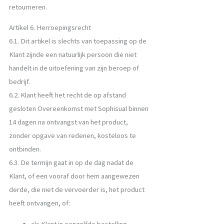
retourneren.
Artikel 6. Herroepingsrecht
6.1. Dit artikel is slechts van toepassing op de
Klant zijnde een natuurlijk persoon die niet
handelt in de uitoefening van zijn beroep of
bedrijf.
6.2. Klant heeft het recht de op afstand
gesloten Overeenkomst met Sophisual binnen
14 dagen na ontvangst van het product,
zonder opgave van redenen, kosteloos te
ontbinden.
6.3. De termijn gaat in op de dag nadat de
Klant, of een vooraf door hem aangewezen
derde, die niet de vervoerder is, het product
heeft ontvangen, of:
als Klant in eenzelfde bestelling