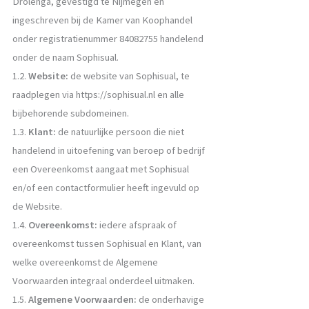
Drolenga, gevestigd te Nijmegen en
ingeschreven bij de Kamer van Koophandel
onder registratienummer 84082755 handelend
onder de naam Sophisual.
1.2.
Website:
de website van Sophisual, te
raadplegen via https://sophisual.nl en alle
bijbehorende subdomeinen.
1.3.
Klant:
de natuurlijke persoon die niet
handelend in uitoefening van beroep of bedrijf
een Overeenkomst aangaat met Sophisual
en/of een contactformulier heeft ingevuld op
de Website.
1.4.
Overeenkomst:
iedere afspraak of
overeenkomst tussen Sophisual en Klant, van
welke overeenkomst de Algemene
Voorwaarden integraal onderdeel uitmaken.
1.5.
Algemene Voorwaarden:
de onderhavige