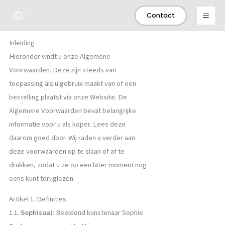
Ga
Contact
naar
de
Inleiding
inhoud
Hieronder vindt u onze Algemene
Voorwaarden. Deze zijn steeds van
toepassing als u gebruik maakt van of een
bestelling plaatst via onze Website. De
Algemene Voorwaarden bevat belangrijke
informatie voor u als koper. Lees deze
daarom goed door. Wij raden u verder aan
deze voorwaarden op te slaan of af te
drukken, zodat u ze op een later moment nog
eens kunt teruglezen.
Artikel 1. Definities
1.1.
Sophisual:
Beeldend kunstenaar Sophie